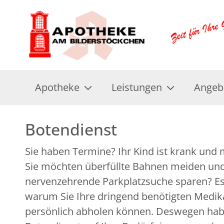
Apotheke
Leistungen
Angeb
Botendienst
Sie haben Termine? Ihr Kind ist krank und
pharmazeutische Beratung ist immer garan
Sie möchten überfüllte Bahnen meiden und
weitere Fragen? Unser LINDA Fachpersonal steht Ihne
nervenzehrende Parkplatzsuche sparen? Es 
warum Sie Ihre dringend benötigten Medik
persönlich abholen können. Deswegen hab