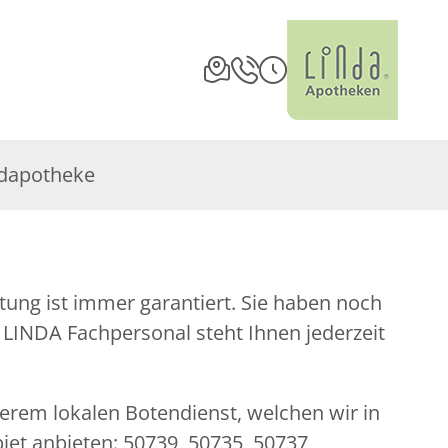
dapotheke
serem lokalen Botendienst, welchen wir in
iet anbieten: 50739, 50735, 50737