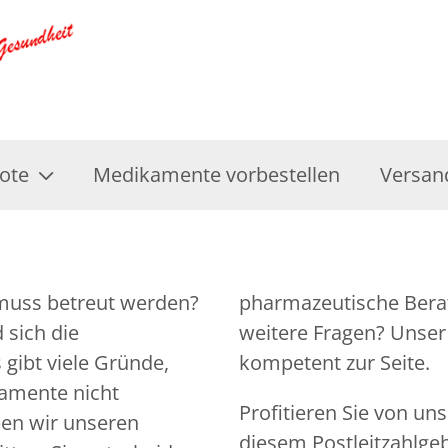
ote
Medikamente vorbestellen
Versan
 muss betreut werden?
tiert. Sie haben noch
 sich die
n jederzeit
gibt viele Gründe,
kompetent zur Seite.
amente nicht
Profitieren Sie von un
en wir unseren
diesem Postleitzahlgeb